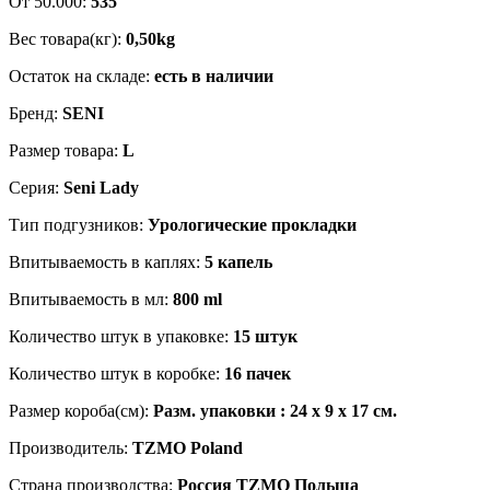
От 50.000:
535
Вес товара(кг):
0,50kg
Остаток на складе:
есть в наличии
Бренд:
SENI
Размер товара:
L
Серия:
Seni Lady
Тип подгузников:
Урологические прокладки
Впитываемость в каплях:
5 капель
Впитываемость в мл:
800 ml
Количество штук в упаковке:
15 штук
Количество штук в коробке:
16 пачек
Размер короба(см):
Разм. упаковки : 24 x 9 x 17 см.
Производитель:
TZMO Poland
Страна производства:
Россия TZMO Польша