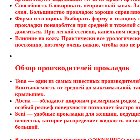
Способность блокировать неприятный запах. За
слоя. Большинство прокладок хорошо справляют
Форма и толщина. Выбирать форму и толщину пр
прокладки понадобятся при средней и тяжелой 
двигаться. При легкой степени, капельном неде
Влияние на кожу. Практически все урологическ
постоянно, поэтому очень важно, чтобы оно не 
Обзор производителей прокладок
Tena — один из самых известных производителе
Впитываемость от средней до максимальной, та
крылышек.
Abena — обладают широким размерным рядом д
особый рельеф поверхности позволяет быстро 
Seni — удобные прокладки для женщин, ведущи
вещества, которое распределяет жидкость по вс
большой.
В нашем интернет магазине <<SENIOPT>> вы смо