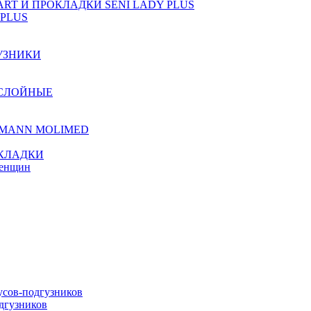
T И ПРОКЛАДКИ SENI LADY PLUS
PLUS
УЗНИКИ
ХСЛОЙНЫЕ
TMANN MOLIMED
КЛАДКИ
женщин
сов-подгузников
дгузников