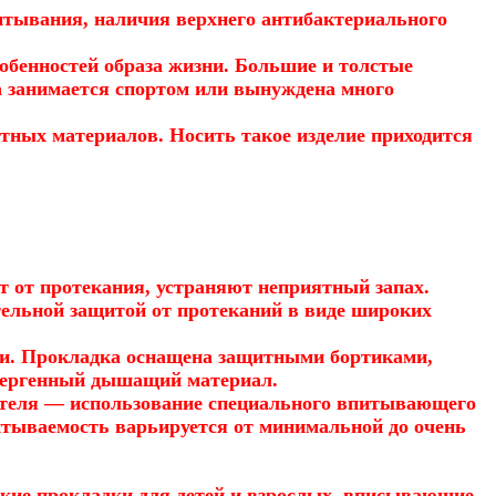
итывания, наличия верхнего антибактериального
обенностей образа жизни. Большие и толстые
а занимается спортом или вынуждена много
тных материалов. Носить такое изделие приходится
т от протекания, устраняют неприятный запах.
тельной защитой от протеканий в виде широких
и. Прокладка оснащена защитными бортиками,
ллергенный дышащий материал.
дителя — использование специального впитывающего
питываемость варьируется от минимальной до очень
ские прокладки для детей и взрослых, вписывающие