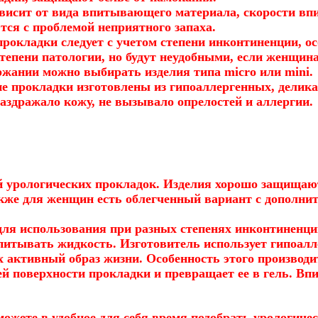
висит от вида впитывающего материала, скорости вп
ся с проблемой неприятного запаха.
окладки следует с учетом степени инконтиненции, ос
степени патологии, но будут неудобными, если женщин
ржании можно выбирать изделия типа micro или mini.
ие прокладки изготовлены из гипоаллергенных, делика
раздражало кожу, не вызывало опрелостей и аллергии.
й урологических прокладок. Изделия хорошо защищаю
кже для женщин есть облегченный вариант с дополни
ля использования при разных степенях инконтиненци
впитывать жидкость. Изготовитель использует гипоа
х активный образ жизни. Особенность этого произво
ей поверхности прокладки и превращает ее в гель. В
жете в удобное для себя время подобрать урологиче