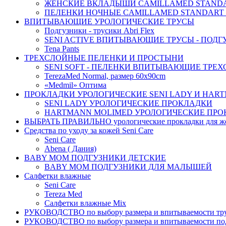
ЖЕНСКИЕ ВКЛАДЫШИ CAMILLAMED STANDAR
ПЕЛЕНКИ НОЧНЫЕ CAMILLAMED STANDART 
ВПИТЫВАЮЩИЕ УРОЛОГИЧЕСКИЕ ТРУСЫ
Подгузники - трусики Abri Flex
SENI ACTIVE ВПИТЫВАЮЩИЕ ТРУСЫ - ПОДГ
Tena Pants
ТРЕХСЛОЙНЫЕ ПЕЛЕНКИ И ПРОСТЫНИ
SENI SOFT - ПЕЛЕНКИ ВПИТЫВАЮЩИЕ ТРЕ
TerezaMed Normal, размер 60x90cm
«Medmil» Оптима
ПРОКЛАДКИ УРОЛОГИЧЕСКИЕ SENI LADY И HAR
SENI LADY УРОЛОГИЧЕСКИЕ ПРОКЛАДКИ
HARTMANN MOLIMED УРОЛОГИЧЕСКИЕ ПРО
ВЫБРАТЬ ПРАВИЛЬНО урологические прокладки для 
Средства по уходу за кожей Seni Care
Seni Care
Abena ( Дания)
BABY MOM ПОДГУЗНИКИ ДЕТСКИЕ
BABY MOM ПОДГУЗНИКИ ДЛЯ МАЛЫШЕЙ
Салфетки влажные
Seni Care
Tereza Med
Салфетки влажные Mix
РУКОВОДСТВО по выбору размера и впитываемости тру
РУКОВОДСТВО по выбору размера и впитываемости по