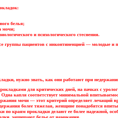
окладок:
ного белья;
а мочи;
зиологического и психологического стеснения.
все группы пациентов с инконтиненцией — молодые и
адки, нужно знать, как они работают при недержании
прокладками для критических дней, на пачках с уроло
. Одна капля соответствует минимальной впитываемо
ержания мочи — этот критерий определяет лечащий в
едержания более тяжелая, женщине понадобятся впит
 по краям прокладки делают ее более надежной, осо
адки, защищают белье от намокания.